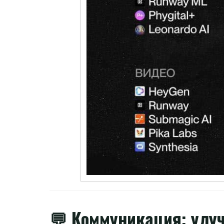
💬 Коммуникация: улуч