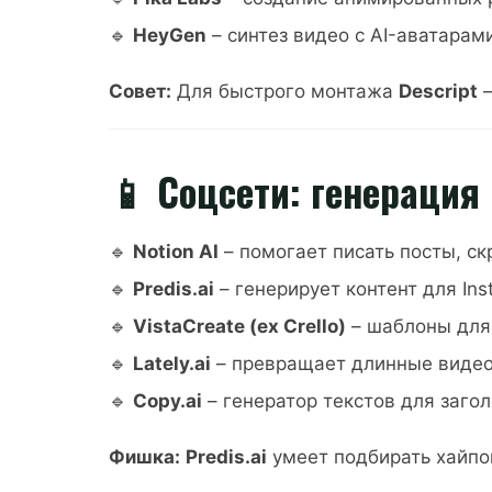
🔹
HeyGen
– синтез видео с AI-аватарам
Совет:
Для быстрого монтажа
Descript
–
📱 Соцсети: генерация 
🔹
Notion AI
– помогает писать посты, ск
🔹
Predis.ai
– генерирует контент для Ins
🔹
VistaCreate (ex Crello)
– шаблоны для 
🔹
Lately.ai
– превращает длинные видео 
🔹
Copy.ai
– генератор текстов для загол
Фишка:
Predis.ai
умеет подбирать хайпо