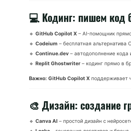
💻 Кодинг: пишем код 
🔹
GitHub Copilot X
– AI-помощник прямо
🔹
Codeium
– бесплатная альтернатива Co
🔹
Continue.dev
– автодополнение кода и
🔹
Replit Ghostwriter
– кодинг прямо в бр
Важно:
GitHub Copilot X
поддерживает ча
🎨 Дизайн: создание г
🔹
Canva AI
– простой дизайн с нейросе
🔹
Looka
– генерация логотипов и бренд-