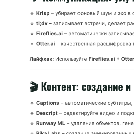
🔹
Krisp
– убирает фоновый шум и эхо в 
🔹
tl;dv
– записывает встречи, делает р
🔹
Fireflies.ai
– автоматически записывает
🔹
Otter.ai
– качественная расшифровка г
Лайфхак:
Используйте
Fireflies.ai + Otter
🎬 Контент: создание 
🔹
Captions
– автоматические субтитры, 
🔹
Descript
– редактируйте видео и подк
🔹
Runway ML
– удаление объектов, гене
🔹
Pika Labs
– создание анимированных р