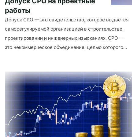
Допуск СРО на проектные
работы
Допуск СРО — это свидетельство, которое выдается
саморегулируемой организацией в строительстве,
проектировании и инженерных изысканиях. СРО —
это некоммерческое объединение, целью которого…
"Допуск
СРО
на
проектные
работы"