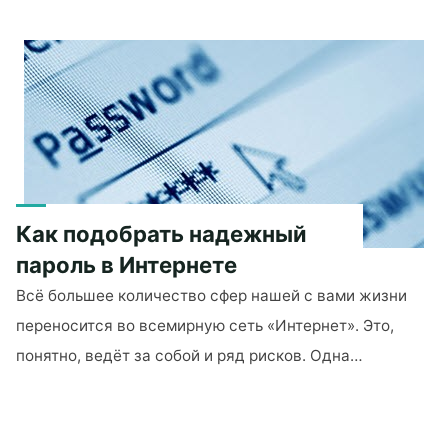
пользоваться
и
оплатить
через
PayPal"
Как подобрать надежный
пароль в Интернете
Всё большее количество сфер нашей с вами жизни
переносится во всемирную сеть «Интернет». Это,
понятно, ведёт за собой и ряд рисков. Одна…
"Как
подобрать
надежный