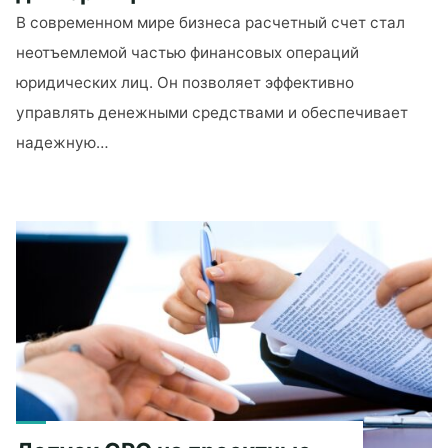
В современном мире бизнеса расчетный счет стал
неотъемлемой частью финансовых операций
юридических лиц. Он позволяет эффективно
управлять денежными средствами и обеспечивает
надежную…
"Что
нужно
знать
об
открытии
расчетного
счета
для
юрлиц"