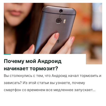
и
продать
бриллианты
не
выходя
из
дома."
Почему мой Андроид
начинает тормозит?
Вы столкнулись с тем, что Андроид начал тормозить и
зависать? Из этой статьи вы узнаете, почему
смартфон со временем все медленнее запускает…
"Почему
мой