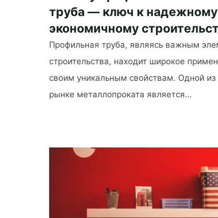
труба — ключ к надежному
экономичному строительс
Профильная труба, являясь важным эл
строительства, находит широкое приме
своим уникальным свойствам. Одной из
рынке металлопроката является…
"Почему
профильная
труба — ключ
к надежному
и
экономичному
строительству"