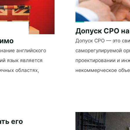
Допуск СРО на
нимо
Допуск СРО — это сви
нание английского
саморегулируемой орг
ий язык является
проектировании и ин
чных областях,
некоммерческое объе
"Допуск
СРО
на
проектные
работы"
ть его