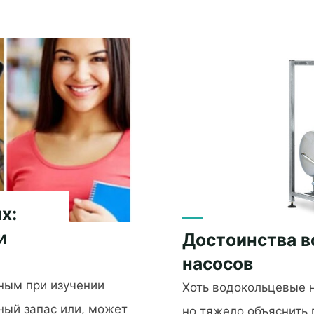
или
купить
фотостудию:
что
лучше?"
х:
и
Достоинства 
насосов
ным при изучении
Хоть водокольцевые 
ный запас или, может
но тяжело объяснить