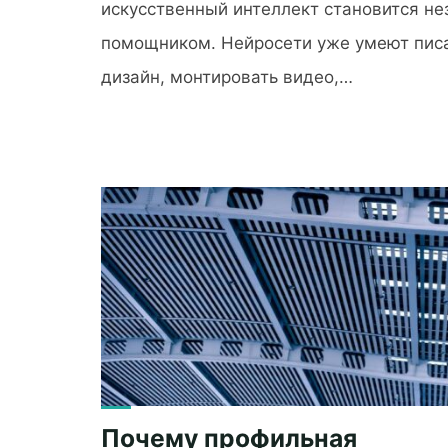
искусственный интеллект становится н
помощником. Нейросети уже умеют писа
дизайн, монтировать видео,…
"Самые
полезные
нейросети
на
все
случаи
жизни"
Почему профильная