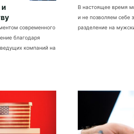
 и
В настоящее время м
тву
и не позволяем себе 
ементом современного
разделение на мужск
нение благодаря
"Что
такое
 ведущих компаний на
женские
профессии"