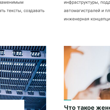
езаменимым
инфраструктуры, подд
ть тексты, создавать
автомагистралей и п
инженерная концепци
"Армирование
железобетонных
конструкций"
Что такое жен