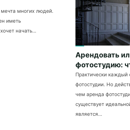
 мечта многих людей.
ен иметь
 хочет начать…
Арендовать ил
фотостудию: ч
Практически каждый 
фотостудии. Но дейст
чем аренда фотостуд
существует идеальной
является…
"Арендовать