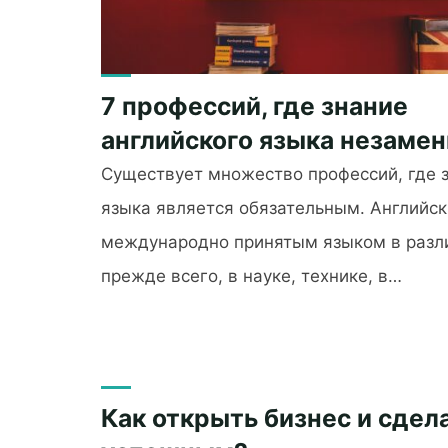
7 профессий, где знание
английского языка незаме
Существует множество профессий, где з
языка является обязательным. Английск
международно принятым языком в разли
прежде всего, в науке, технике, в…
"7
профессий,
где
знание
Как открыть бизнес и сдела
английского