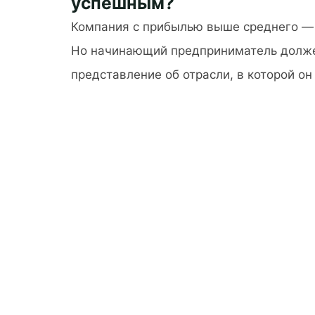
успешным?
языка
незаменимо"
Компания с прибылью выше среднего —
Но начинающий предприниматель долж
представление об отрасли, в которой он
"Как
открыть
бизнес
и
сделать
его
успешным?"