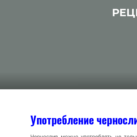
РЕЦ
Употребление черносл
Чернослив можно употреблять не толь