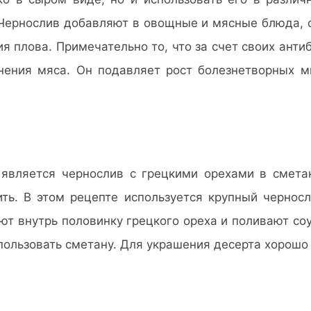
 Чернослив добавляют в овощные и мясные блюда, 
ия плова. Примечательно то, что за счет своих ант
нения мяса. Он подавляет рост болезнетворных м
является чернослив с грецкими орехами в сметан
ить. В этом рецепте используется крупный черносл
т внутрь половинку грецкого ореха и поливают соу
спользовать сметану. Для украшения десерта хорош