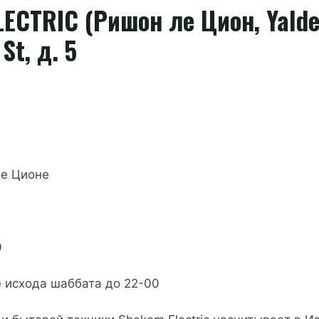
CTRIC (Ришон ле Цион, Yaldei
St, д. 5
ле Ционе
0
е исхода шаббата до 22-00