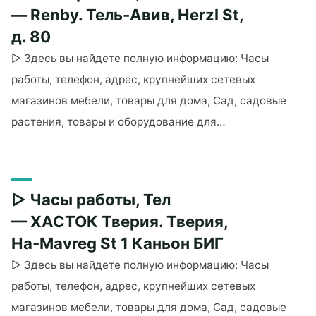
— Kamila
— Renby. Тель-Авив, Herzl St,
Kitchens
д. 80
(Тверия).
▷ Здесь вы найдете полную информацию: Часы
Тверия,
работы, телефон, адрес, крупнейших сетевых
HaGalil
St,
магазинов мебели, товары для дома, Сад, садовые
д.
растения, товары и оборудование для…
54"
"▷
Часы
работы,
▷ Часы работы, Тел
Тел
— Renby.
— ХАСТОК Тверия. Тверия,
Тель-
Ha-Mavreg St 1 Каньон БИГ
Авив,
▷ Здесь вы найдете полную информацию: Часы
Herzl
работы, телефон, адрес, крупнейших сетевых
St,
д.
магазинов мебели, товары для дома, Сад, садовые