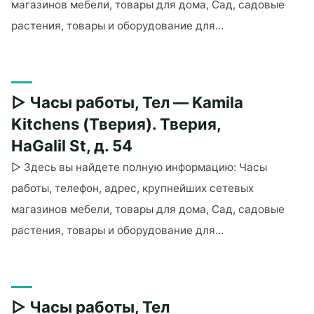
Тверии.
магазинов мебели, товары для дома, Сад, садовые
Тверия,
растения, товары и оборудование для…
Ha-
"▷
Mavreg
Часы
St,
работы,
ТЦ
▷ Часы работы, Тел — Kamila
Тел
BIG"
— The
Kitchens (Тверия). Тверия,
Box.
HaGalil St, д. 54
Тель-
▷ Здесь вы найдете полную информацию: Часы
Авив,
работы, телефон, адрес, крупнейших сетевых
HaTa’arucha,
д.
магазинов мебели, товары для дома, Сад, садовые
3"
растения, товары и оборудование для…
"▷
Часы
работы,
▷ Часы работы, Тел
Тел