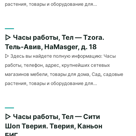
растения, товары и оборудование для…
"▷
Часы
работы,
▷ Часы работы, Тел — Tzora.
Тел
— Simply
Тель-Авив, HaMasger, д. 18
Wood
▷ Здесь вы найдете полную информацию: Часы
(Тель-
работы, телефон, адрес, крупнейших сетевых
Авив).
магазинов мебели, товары для дома, Сад, садовые
Тель-
растения, товары и оборудование для…
Авив,
Herzl
"▷
St,
Часы
д.
работы,
57"
▷ Часы работы, Тел — Сити
Тел
— Tzora.
Шоп Тверия. Тверия, Каньон
Тель-
БИГ