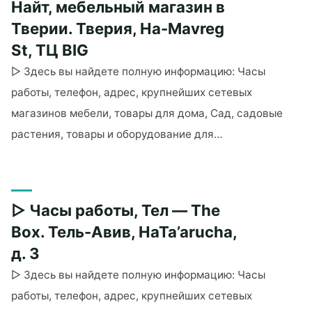
— Магазин
Найт, мебельный магазин в
МАКС
Тверии. Тверия, Ha-Mavreg
Сток
St, ТЦ BIG
в
▷ Здесь вы найдете полную информацию: Часы
Тират
Кармель.
работы, телефон, адрес, крупнейших сетевых
Тират
магазинов мебели, товары для дома, Сад, садовые
Кармель,
растения, товары и оборудование для…
Nahum
"▷
Het
Часы
St
работы,
5"
▷ Часы работы, Тел — The
Тел
— Гуд
Box. Тель-Авив, HaTa’arucha,
Найт,
д. 3
мебельный
▷ Здесь вы найдете полную информацию: Часы
магазин
работы, телефон, адрес, крупнейших сетевых
в