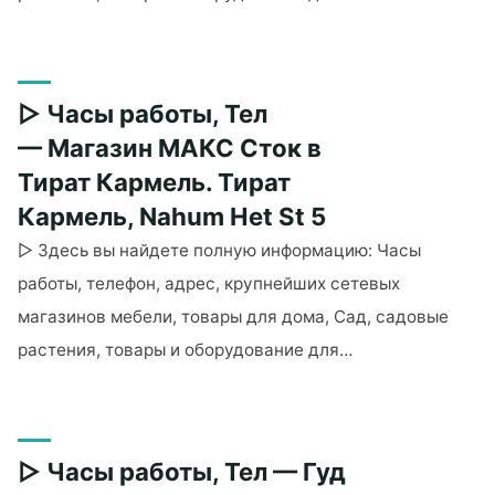
"▷
Часы
работы,
▷ Часы работы, Тел
Тел
— Магазин
— Магазин МАКС Сток в
МАКС
Тират Кармель. Тират
Сток
Кармель, Nahum Het St 5
в
▷ Здесь вы найдете полную информацию: Часы
Тверии.
Тверия,
работы, телефон, адрес, крупнейших сетевых
Yehuda
магазинов мебели, товары для дома, Сад, садовые
Halevi
растения, товары и оборудование для…
1"
"▷
Часы
работы,
▷ Часы работы, Тел — Гуд
Тел