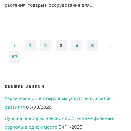
80"
растения, товары и оборудование для…
"▷
Часы
работы,
Тел
— ХАСТОК
1
2
3
4
5
…
Тверия.
Пагинация
83
Тверия,
Ha-
записей
Mavreg
St
СВЕЖИЕ ЗАПИСИ
1
Каньон
Украинский рынок охранных услуг: новый виток
БИГ"
развития
03/03/2026
Лучшие подборки новинок 2025 года — фильмы и
сериалы в одном месте
04/11/2025