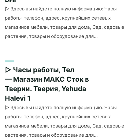
Авив,
▷ Здесь вы найдете полную информацию: Часы
HaMasger,
работы, телефон, адрес, крупнейших сетевых
д.
18"
магазинов мебели, товары для дома, Сад, садовые
растения, товары и оборудование для…
"▷
Часы
работы,
▷ Часы работы, Тел
Тел
— Сити
— Магазин МАКС Сток в
Шоп
Тверии. Тверия, Yehuda
Тверия.
Halevi 1
Тверия,
▷ Здесь вы найдете полную информацию: Часы
Каньон
БИГ"
работы, телефон, адрес, крупнейших сетевых
магазинов мебели, товары для дома, Сад, садовые
растения, товары и оборудование для…